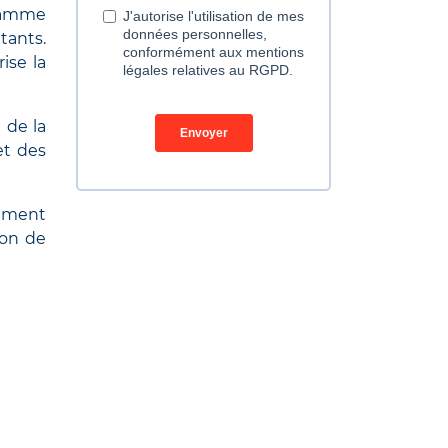
gamme
tants.
ise la
 de la
et des
nement
ion de