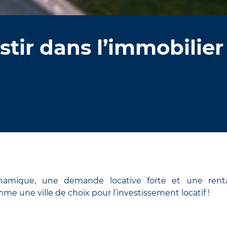
tir dans l’immobilier 
amique, une demande locative forte et une rentab
me une ville de choix pour l’investissement locatif !