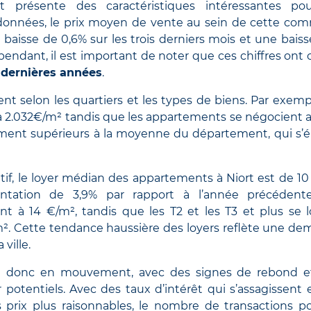
 présente des caractéristiques intéressantes pou
es données, le prix moyen de vente au sein de cette c
 baisse de 0,6% sur les trois derniers mois et une baiss
ependant, il est important de noter que ces chiffres ont
s dernières années
.
ient selon les quartiers et les types de biens. Par exempl
2.032€/m² tandis que les appartements se négocient 
ement supérieurs à la moyenne du département, qui s’é
tif, le loyer médian des appartements à Niort est de 10
tation de 3,9% par rapport à l’année précédente
t à 14 €/m², tandis que les T2 et les T3 et plus se 
m². Cette tendance haussière des loyers reflète une d
ville.
st donc en mouvement, avec des signes de rebond e
potentiels. Avec des taux d’intérêt qui s’assagissent 
 prix plus raisonnables, le nombre de transactions po