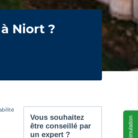
à Niort ?
ilité
Ma simulation