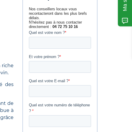
 riche
vin.
té des
ant de
ibue à
 grâce