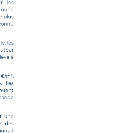
r les
ommune
e plus
 connu
e, les
autour
lève à
 €/m²,
. Les
louent
emande
t une
et des
urrait