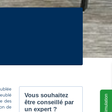
eublée
Meublé
Ma simulation
te des
ion de