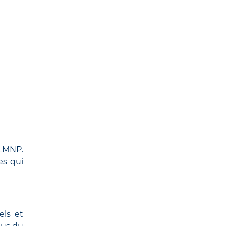
 LMNP.
es qui
els et