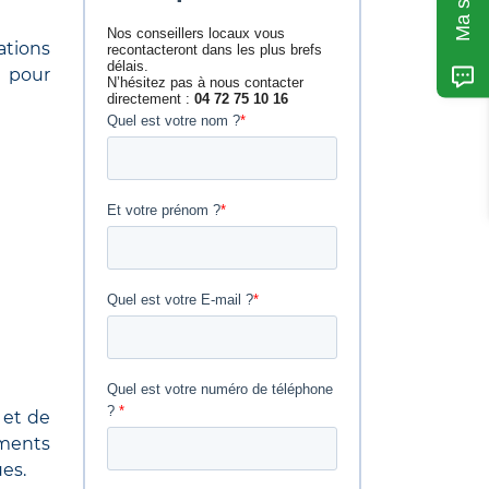
ations
é pour
 et de
ements
ues.