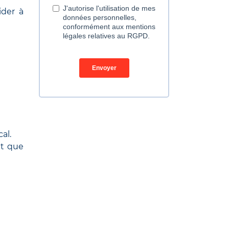
ider à
al.
nt que