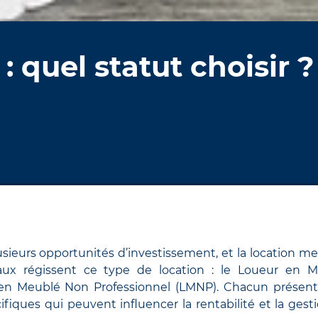
 quel statut choisir ?
usieurs opportunités d’investissement, et la location m
scaux régissent ce type de location : le Loueur en 
r en Meublé Non Professionnel (LMNP). Chacun présen
fiques qui peuvent influencer la rentabilité et la gest