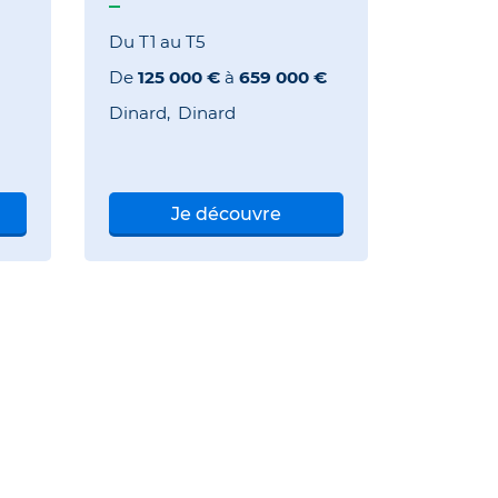
Du T1 au T5
De
125 000 €
à
659 000 €
Dinard
Dinard
Je découvre