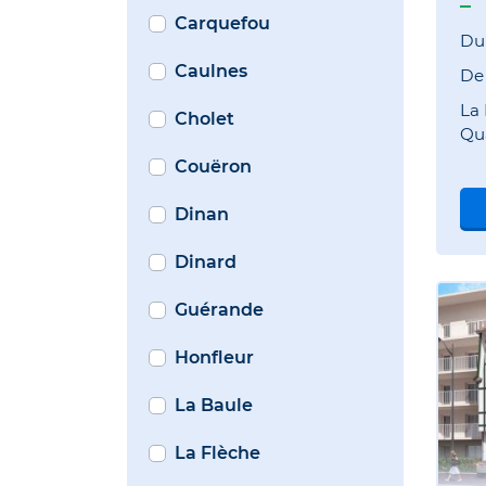
Carquefou
Du
Caulnes
D
La
Cholet
Qua
Couëron
Dinan
Dinard
Guérande
Honfleur
La Baule
La Flèche