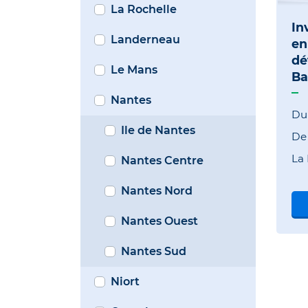
La Rochelle
In
Landerneau
en
dé
Le Mans
Ba
Nantes
Du
Ile de Nantes
D
La
Nantes Centre
Nantes Nord
Nantes Ouest
Nantes Sud
Niort