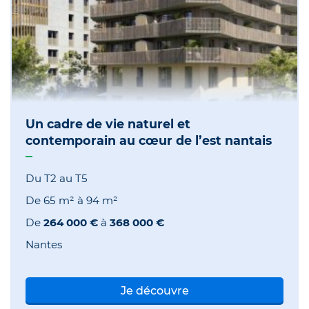
Un cadre de vie naturel et
contemporain au cœur de l’est nantais
Du T2 au T5
De
65 m²
à
94 m²
De
264 000 €
à
368 000 €
Nantes
Je découvre