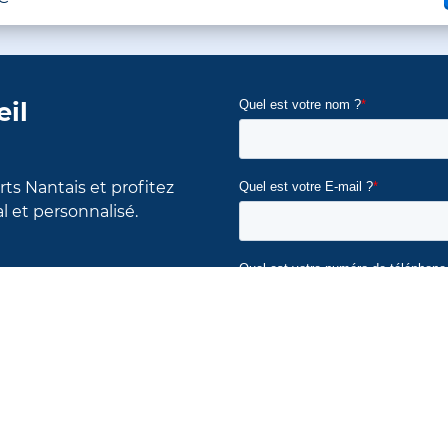
eil
ts Nantais et profitez
et personnalisé.