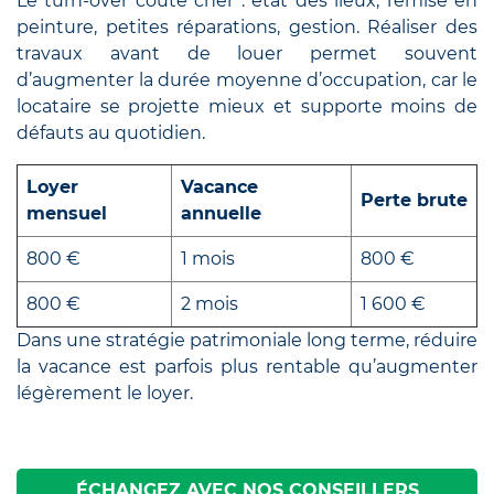
Le turn-over coûte cher : état des lieux, remise en
peinture, petites réparations, gestion. Réaliser des
travaux avant de louer permet souvent
d’augmenter la durée moyenne d’occupation, car le
locataire se projette mieux et supporte moins de
défauts au quotidien.
Loyer
Vacance
Perte brute
mensuel
annuelle
800 €
1 mois
800 €
800 €
2 mois
1 600 €
Dans une stratégie patrimoniale long terme, réduire
la vacance est parfois plus rentable qu’augmenter
légèrement le loyer.
ÉCHANGEZ AVEC NOS CONSEILLERS