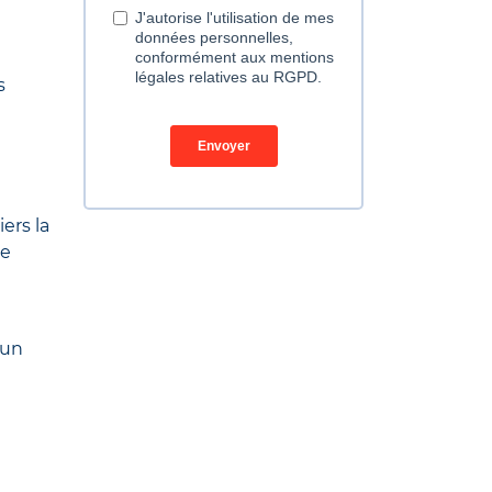
s
ers la
le
 un