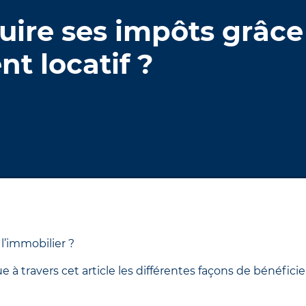
ire ses impôts grâce
nt locatif ?
’immobilier ?
 à travers cet article les différentes façons de bénéficie