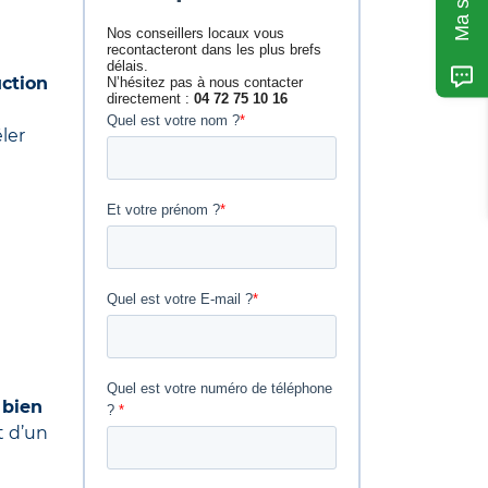
ction
ler
 bien
t d’un