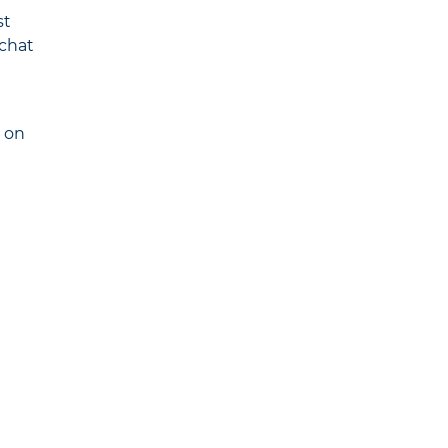
st
achat
 on