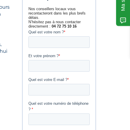
jours
n
,
’hui