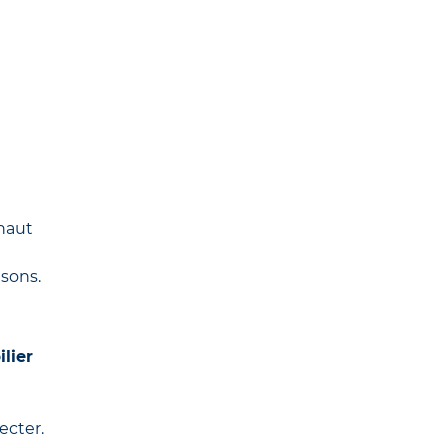
 haut
isons.
lier
ecter.