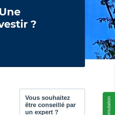
 Une
estir ?
Ma simulation