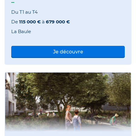
Du T1 au T4
De
115 000 €
à
679 000 €
La Baule
Je découvre