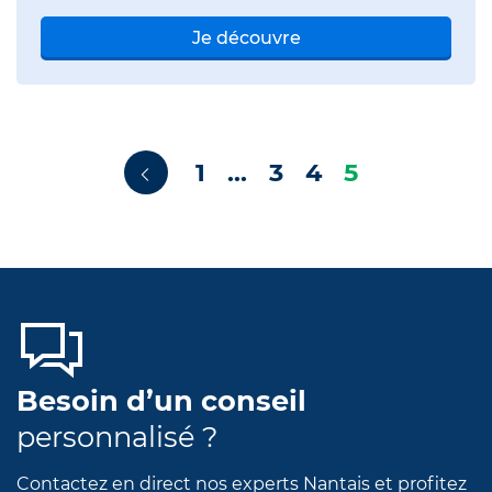
Je découvre
1
…
3
4
5
Besoin d’un conseil
personnalisé ?
Contactez en direct nos experts Nantais et profitez