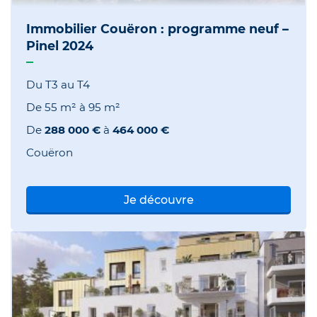
Immobilier Couëron : programme neuf –
Pinel 2024
Du T3 au T4
De
55 m²
à
95 m²
De
288 000 €
à
464 000 €
Couëron
Je découvre