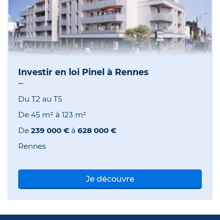
Investir en loi Pinel à Rennes
Du T2 au T5
De
45 m²
à
123 m²
De
239 000 €
à
628 000 €
Rennes
Je découvre