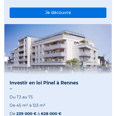
Je découvre
Investir en loi Pinel à Rennes
Du T2 au T5
De
45 m²
à
123 m²
De
239 000 €
à
628 000 €