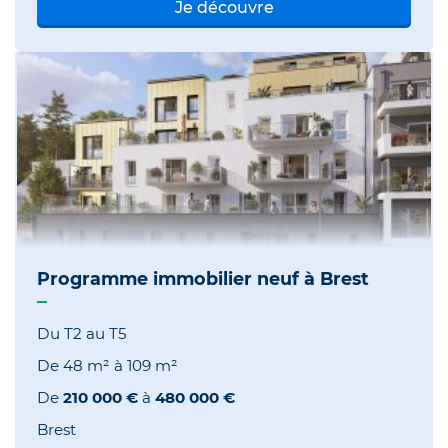
Je découvre
Programme immobilier neuf à Brest
Du T2 au T5
De
48 m²
à
109 m²
De
210 000 €
à
480 000 €
Brest