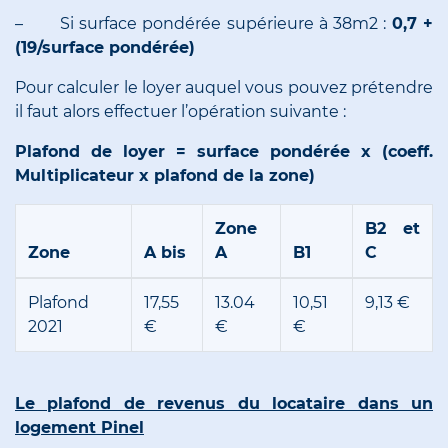
– Si surface pondérée supérieure à 38m2 :
0,7 +
(19/surface pondérée)
Pour calculer le loyer auquel vous pouvez prétendre
il faut alors effectuer l’opération suivante :
Plafond de loyer = surface pondérée x (coeff.
Multiplicateur x plafond de la zone)
Zone
B2 et
Zone
A bis
A
B1
C
Plafond
17,55
13.04
10,51
9,13 €
2021
€
€
€
Le plafond de revenus du locataire dans un
logement Pinel