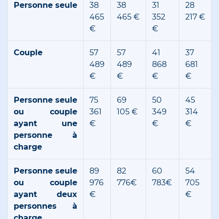
Personne seule
38
38
31
28
465
465 €
352
217 €
€
€
Couple
57
57
41
37
489
489
868
681
€
€
€
€
Personne seule
75
69
50
45
ou couple
361
105 €
349
314
ayant une
€
€
€
personne à
charge
Personne seule
89
82
60
54
ou couple
976
776€
783€
705
ayant deux
€
€
personnes à
charge