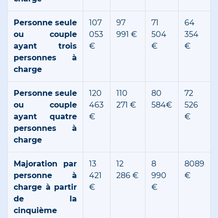
Personne seule
107
97
71
64
ou couple
053
991 €
504
354
ayant trois
€
€
€
personnes à
charge
Personne seule
120
110
80
72
ou couple
463
271 €
584€
526
ayant quatre
€
€
personnes à
charge
Majoration par
13
12
8
8089
personne à
421
286 €
990
€
charge à partir
€
€
de la
cinquième