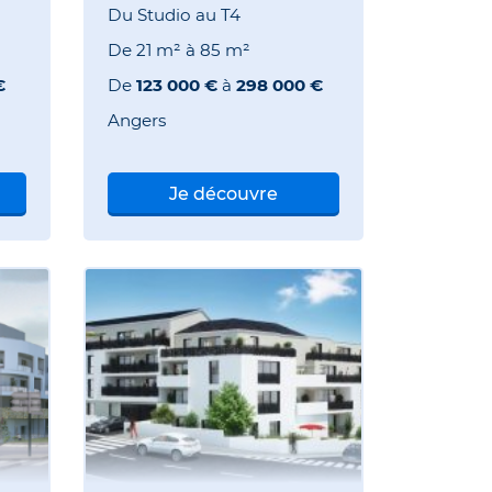
Du Studio au T4
De
21 m²
à
85 m²
€
De
123 000 €
à
298 000 €
Angers
Je découvre