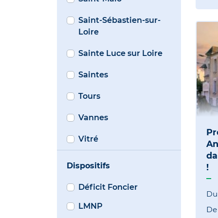
Saint-Sébastien-sur-
Loire
Sainte Luce sur Loire
Saintes
Tours
Vannes
Pr
Vitré
An
da
Dispositifs
!
Déficit Foncier
Du
LMNP
D