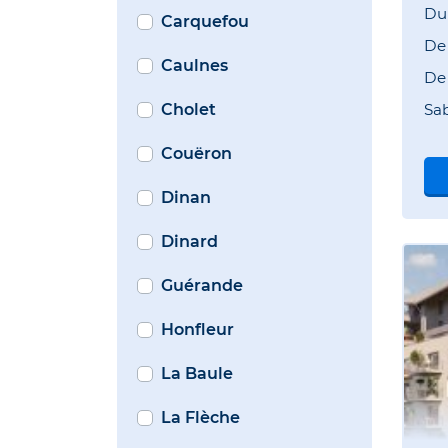
Du
Carquefou
D
Caulnes
D
Cholet
Sa
Couëron
Dinan
Dinard
Guérande
Honfleur
La Baule
La Flèche