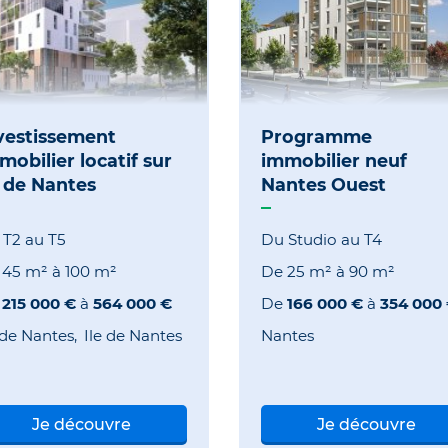
vestissement
Programme
mobilier locatif sur
immobilier neuf
e de Nantes
Nantes Ouest
 T2 au T5
Du Studio au T4
e
45 m²
à
100 m²
De
25 m²
à
90 m²
e
215 000 €
à
564 000 €
De
166 000 €
à
354 000
 de Nantes
Ile de Nantes
Nantes
Je découvre
Je découvre