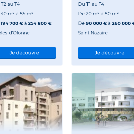
 T2 au T4
Du T1 au T4
e
40 m²
à
85 m²
De
20 m²
à
80 m²
e
194 700 €
à
254 800 €
De
90 000 €
à
260 000 
bles-d'Olonne
Saint Nazaire
Je découvre
Je découvre