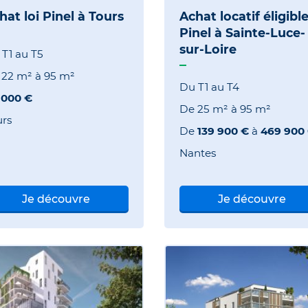
hat loi Pinel à Tours
Achat locatif éligibl
Pinel à Sainte-Luce-
sur-Loire
T1 au T5
e
22 m²
à
95 m²
Du T1 au T4
 000 €
De
25 m²
à
95 m²
urs
De
139 900 €
à
469 900
Nantes
Je découvre
Je découvre