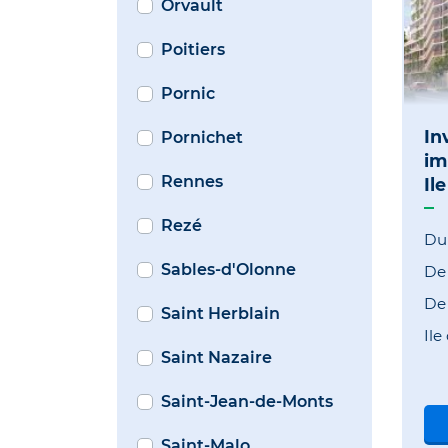
Orvault
Poitiers
Pornic
In
Pornichet
im
Rennes
Il
Rezé
Du
Sables-d'Olonne
D
D
Saint Herblain
Ile
Saint Nazaire
Saint-Jean-de-Monts
Saint-Malo