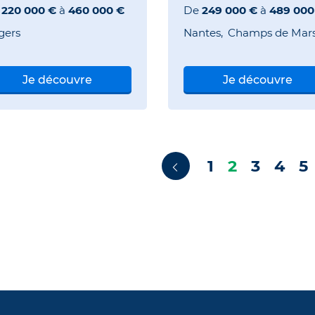
e
220 000 €
à
460 000 €
De
249 000 €
à
489 000
gers
Nantes
Champs de Mar
Je découvre
Je découvre
1
2
3
4
5