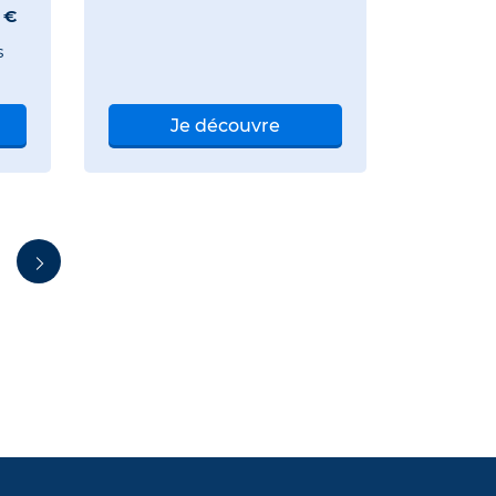
 €
s
Je découvre