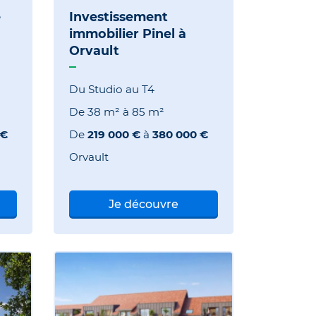
e
Investissement
immobilier Pinel à
Orvault
Du Studio au T4
De
38 m²
à
85 m²
 €
De
219 000 €
à
380 000 €
Orvault
Je découvre