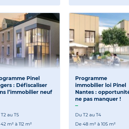
ogramme Pinel
Programme
gers : Défiscaliser
immobilier loi Pinel
ns l’immobilier neuf
Nantes : opportunit
ne pas manquer !
 T2 au T5
Du T2 au T4
e
42 m²
à
112 m²
De
48 m²
à
105 m²